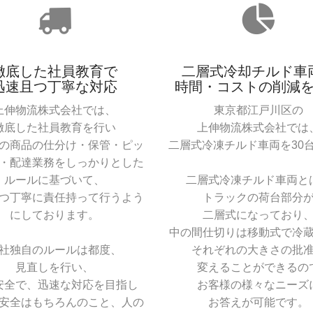
徹底した社員教育で
二層式冷却チルド車
迅速且つ丁寧な対応
時間・コストの削減
上伸物流株式会社では、
東京都江戸川区の
徹底した社員教育を行い
上伸物流株式会社では
の商品の仕分け・保管・ピッ
二層式冷凍チルド車両を30
・配達業務をしっかりとした
ルールに基づいて、
二層式冷凍チルド車両と
つ丁寧に責任持って行うよう
トラックの荷台部分
にしております。
二層式になっており
中の間仕切りは移動式で冷
社独自のルールは都度、
それぞれの大きさの批
見直しを行い、
変えることができるの
安全で、迅速な対応を目指し
お客様の様々なニーズ
安全はもちろんのこと、人の
お答えが可能です。