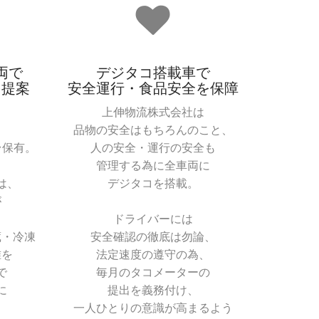
両で
デジタコ搭載車で
を提案
安全運行・食品安全を保障
上伸物流株式会社は
、
品物の安全はもちろんのこと、
台保有。
人の安全・運行の安全も
管理する為に全車両に
は、
デジタコを搭載。
が
、
ドライバーには
蔵・冷凍
安全確認の徹底は勿論、
准を
法定速度の遵守の為、
で
毎月のタコメーターの
に
提出を義務付け、
一人ひとりの意識が高まるよう