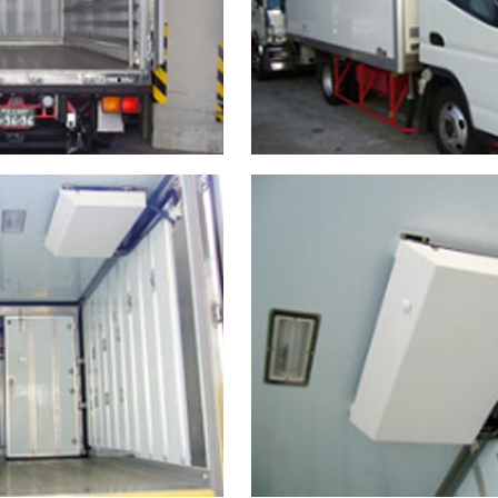
付車両(3トン車・
3トン車